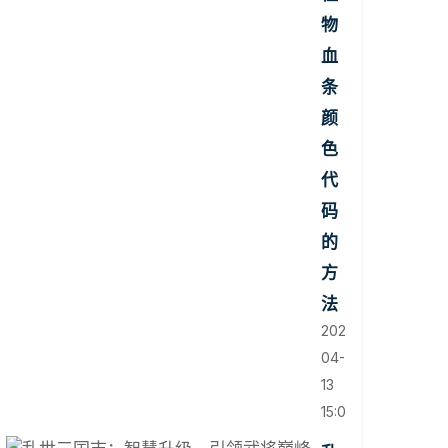
物
血
条
颜
色
代
码
的
方
法
2026-
04-
13
15:00:51