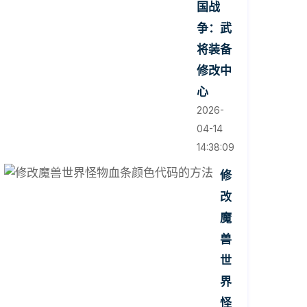
国战
争：武
将装备
修改中
心
2026-
04-14
14:38:09
修
改
魔
兽
世
界
怪