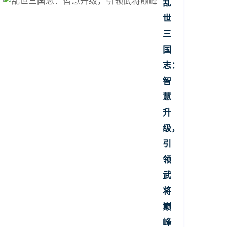
乱
世
三
国
志：
智
慧
升
级，
引
领
武
将
巅
峰