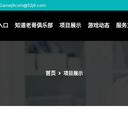
Gamej9com@52j9.com
入口
知道老哥俱乐部
项目展示
游戏动态
服务
首页
项目展示