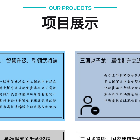
OUR PROJECTS
项目展示
志：智慧升级，引领
三国赵子龙：属性
武将巅峰
双7：枭雄崛起的升级
三国战略版：国家
秘籍
道