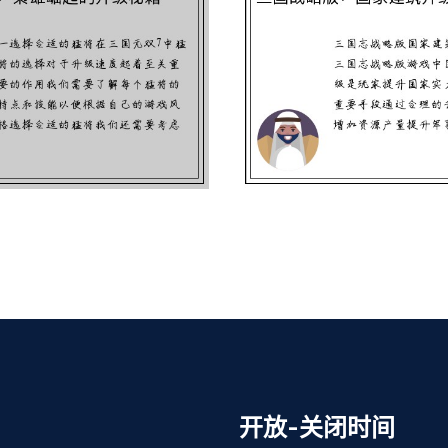
开放-关闭时间