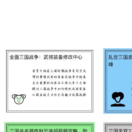
全面三国战争：武将装备修改
乱世三国
中心
三国杀名将传赵云连招视频攻
三国无
略，助你成为无敌神将