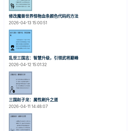
修改魔兽世界怪物血条颜色代码的方法
2026-04-13 15:00:51
乱世三国志：智慧升级，引领武将巅峰
2026-04-12 15:01:32
三国赵子龙：属性刷升之道
2026-04-11 14:48:07