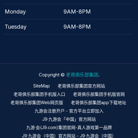
Monday
9AM-8PM
Tuesday
9AM-8PM
Copyright ©
老哥俱乐部集团
.
SiteMap
老哥俱乐部集团官方网站
老哥俱乐部集团手机版入口
老哥俱乐部集团手机版官网
老哥俱乐部集团Web网页版
老哥俱乐部集团app下载地址
九游会注册开户 - 官方平台立即加入
J9·九游会「中国」官方网站
九游·会(J9.com)集团官网-真人游戏第一品牌
J9·九游会（中国）官方网站 - J9·九游会（中国）