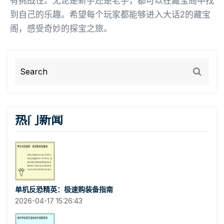
有挑战性。无论是新手还是老手，都可以在藏宝阁中找
到自己的乐趣。希望每个玩家都能够进入大话2的藏宝
阁，感受奇妙的探宝之旅。
热门新闻
单机反恐精英：极速购装备指南
2026-04-17 15:26:43