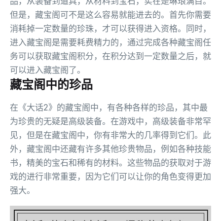
品，从装备到道具，从材料到宝石，实在是琳琅满目。
但是，藏宝阁可不是这么容易就能进去的。首先你需要
消耗掉一定数量的珍珠，才可以获得进入资格。同时，
进入藏宝阁是需要耗费精力的，通过完成各种藏宝阁任
务可以获取藏宝阁积分，在积分达到一定数量之后，就
可以进入藏宝阁了。
藏宝阁中的珍品
在《大话2》的藏宝阁中，有各种各样的珍品，其中最
为珍贵的无疑是高级装备。在游戏中，高级装备非常罕
见，但是在藏宝阁中，你有非常大的几率得到它们。此
外，藏宝阁中还藏有许多其他珍贵物品，例如各种技能
书，精美的宝石和稀有的材料。这些物品的获取对于游
戏的进行非常重要，因为它们可以让你的角色变得更加
强大。