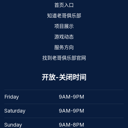
首页入口
知道老哥俱乐部
项目展示
游戏动态
服务方向
找到老哥俱乐部官网
开放-关闭时间
Friday
9AM-9PM
Saturday
9AM-9PM
Sunday
9AM-8PM